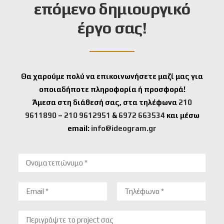
επόμενο δημιουργικό
νία. 
Εμπ
που 
πλήρ
Η 
ειρη 
χρει
ως 
έργο σας!
ideo
κ 
άστη
τις 
gram 
επαγ
κα 
προ
προ
γελμ
κάπο
τάσε
σφέ
ατικ
ιες 
ις 
Θα χαρούμε πολύ να επικοινωνήσετε μαζί μας για
ρει 
η 
αλλα
μου 
οποιαδήποτε πληροφορία ή προσφορά!
επαγ
προ
γές, 
και 
γελμ
σεγγ
η 
τις 
Άμεσα στη διάθεσή σας, στα τηλέφωνα
210
ατικ
ιση!!
αντα
εξέφ
9611890
–
210 9612951
&
6972 663534
και μέσω
ές 
Στρα
πόκρ
ρασε 
email:
info@ideogram.gr
λύσε
τη 
ιση 
με 
ις 
σε 
ήταν 
δημι
για 
ευχα
άμεσ
ουργ
κάθε 
ριστ
η και 
ικές 
είδο
ω!!
επαγ
ιδέες 
υς 
γελμ
και 
proje
ατικ
προ
ct 
ή 
θυμί